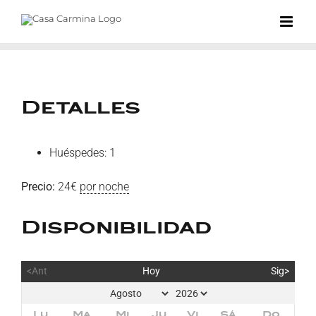
Saltar
al
contenido
Detalles
Huéspedes:
1
Precio:
24
€
por noche
Disponibilidad
<Ant
Hoy
Sig>
Lu
Ma
Mi
Ju
Vi
Sá
Do