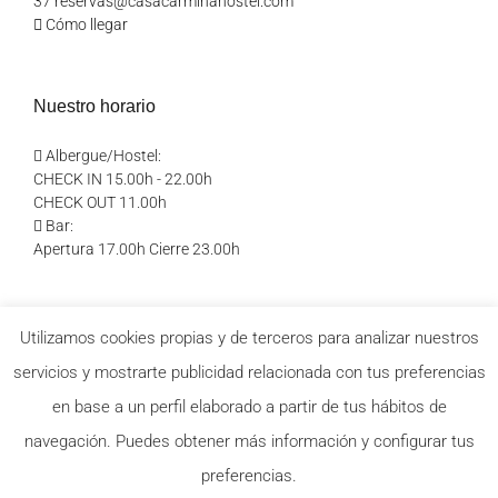
37
reservas@casacarminahostel.com
Cómo llegar
Nuestro horario
Albergue/Hostel:
CHECK IN 15.00h - 22.00h
CHECK OUT 11.00h
Bar:
Apertura 17.00h Cierre 23.00h
¡Síguenos en redes!
Utilizamos cookies propias y de terceros para analizar nuestros
servicios y mostrarte publicidad relacionada con tus preferencias
en base a un perfil elaborado a partir de tus hábitos de
navegación. Puedes obtener más información y configurar tus
preferencias.
© Copyright
2026 Casa carmina Hostel S.L. |
Aviso legal
-
Política