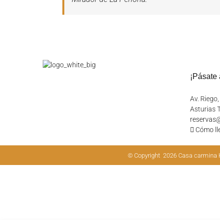
¡Pásate 
Av. Riego
Asturias T
reservas
Cómo ll
© Copyright
2026 Casa carmina 