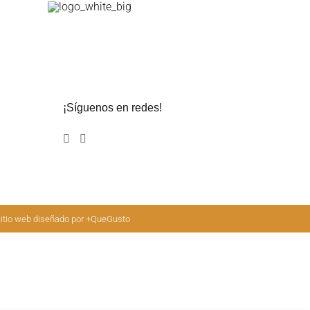
¡Síguenos en redes!
tio web diseñado por
+QueGusto