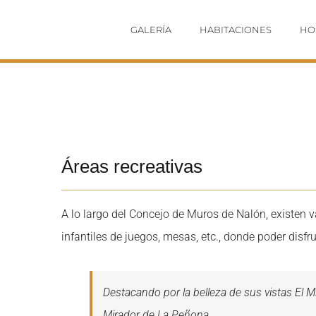
Saltar
GALERÍA
HABITACIONES
HO
al
contenido
View
Larger
Áreas recreativas
Image
A lo largo del Concejo de Muros de Nalón, existen v
infantiles de juegos, mesas, etc., donde poder disf
Destacando por la belleza de sus vistas El M
Mirador de La Peñona.