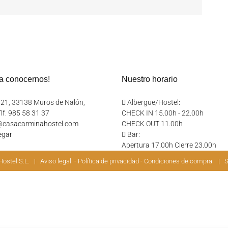
a conocernos!
Nuestro horario
, 21, 33138 Muros de Nalón,
Albergue/Hostel:
lf. 985 58 31 37
CHECK IN 15.00h - 22.00h
@casacarminahostel.com
CHECK OUT 11.00h
egar
Bar:
Apertura 17.00h Cierre 23.00h
Hostel S.L. |
Aviso legal
-
Política de privacidad
-
Condiciones de compra
| Si