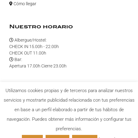
Cómo llegar
Nuestro horario
Albergue/Hostel:
CHECK IN 15.00h - 22.00h
CHECK OUT 11.00h
Bar:
Apertura 17.00h Cierre 23.00h
¡Síguenos en redes!
Utilizamos cookies propias y de terceros para analizar nuestros
servicios y mostrarte publicidad relacionada con tus preferencias
en base a un perfil elaborado a partir de tus hábitos de
navegación. Puedes obtener más información y configurar tus
preferencias.
© Copyright
2026 Casa carmina Hostel S.L. |
Aviso legal
-
Política
de privacidad
-
Condiciones de compra
| Sitio web diseñado por