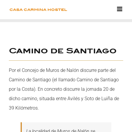
Saltar
al
contenido
View
Camino de Santiago
Larger
Image
Por el Concejo de Muros de Nalón discurre parte del
Camino de Santiago (el llamado Camino de Santiago
por la Costa). En concreto discurre la jornada 20 de
dicho camino, situada entre Avilés y Soto de Luiña de
39 Kilómetros.
La localidad de Muros de Nalón se